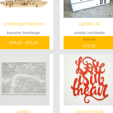
Lichterbogen München
Lightbox A4
Bayrischer Schwibbogen
variabler Leuchtkasten
Ursprüng
€
39,90
€
49,00
–
€
59,00
€
19,90
Aktueller Pre
London
Love is in the air