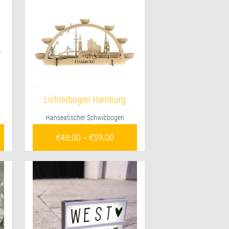
Lichterbogen Hamburg
Hanseatischer Schwibbogen
€
49,00
–
€
59,00