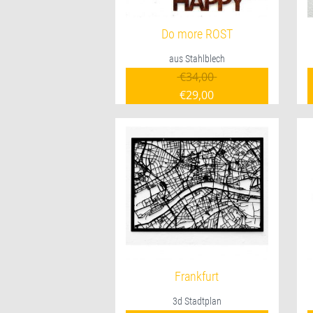
Do more ROST
aus Stahlblech
Ursprünglicher Pre
€
34,00
€
29,00
Aktueller Preis ist: €29
Frankfurt
3d Stadtplan