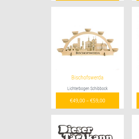
Bischofswerda
Lichterbogen Schibbock
€
49,00
–
€
59,00