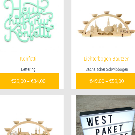
Konfetti
Lichterbogen Bautzen
Lettering
Sächsischer Schwibbogen
€
29,00
–
€
34,00
€
49,00
–
€
59,00