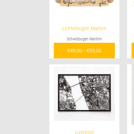
Lichterbogen Maritim
Schwibbogen Maritim
€
49,00
–
€
59,00
Liverpool