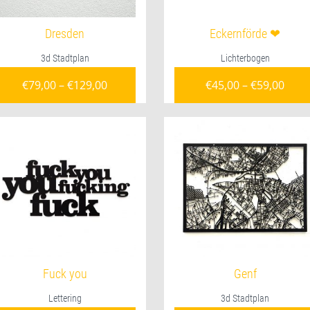
Dresden
Eckernförde ❤
3d Stadtplan
Lichterbogen
is war: €34,00
€
79,00
–
€
129,00
€
45,00
–
€
59,00
,00.
Fuck you
Genf
Lettering
3d Stadtplan