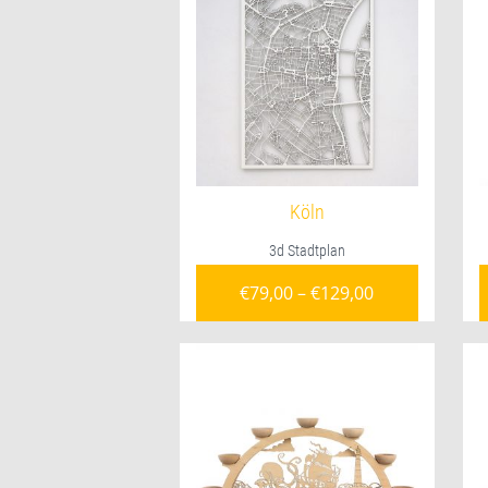
Köln
3d Stadtplan
€
79,00
–
€
129,00