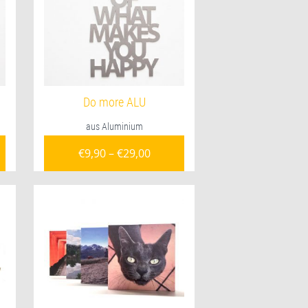
Do more ALU
aus Aluminium
€
9,90
–
€
29,00