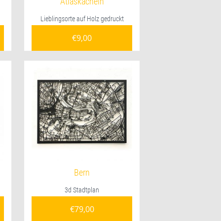
Atlaskacheln
Lieblingsorte auf Holz gedruckt
€
9,00
Bern
3d Stadtplan
€
79,00