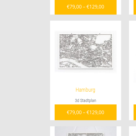
€
79,00
–
€
129,00
Hamburg
3d Stadtplan
€
79,00
–
€
129,00