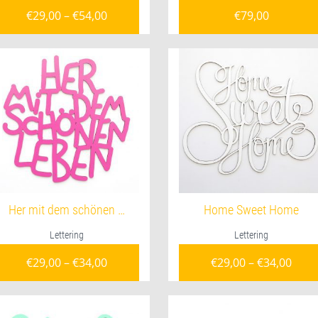
€
29,00
–
€
54,00
€
79,00
Her mit dem schönen …
Home Sweet Home
Lettering
Lettering
€
29,00
–
€
34,00
€
29,00
–
€
34,00