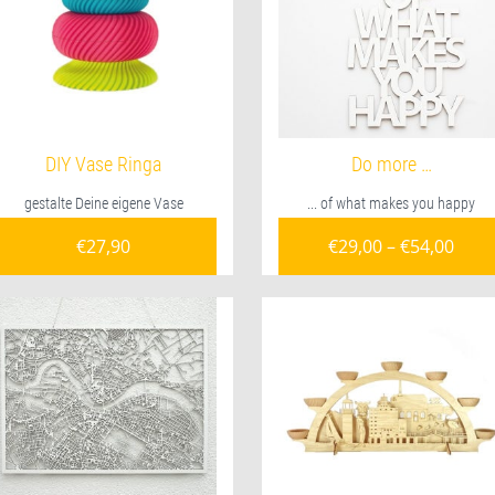
DIY Vase Ringa
Do more …
gestalte Deine eigene Vase
... of what makes you happy
€
27,90
€
29,00
–
€
54,00