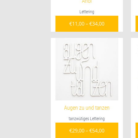
Ahoi
Lettering
€
11,00
–
€
34,00
Augen zu und tanzen
tanzwütiges Lettering
€
29,00
–
€
54,00