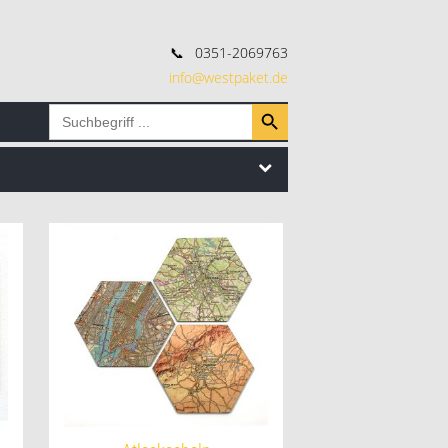
📞
0351-2069763
info@westpaket.de
Search Button
Search
for: