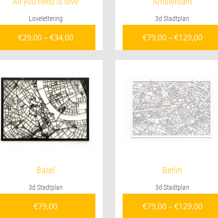
All you need is love
Amsterdam
Lovelettering
3d Stadtplan
€
29,00
–
€
34,00
€
79,00
–
€
129,00
Basel
Berlin
3d Stadtplan
3d Stadtplan
€
79,00
€
79,00
–
€
129,00