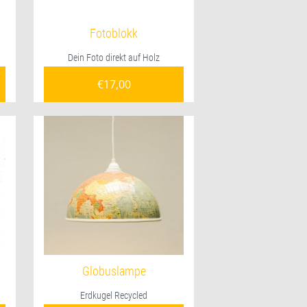
Fotoblokk
Dein Foto direkt auf Holz
€
17,00
Globuslampe
Erdkugel Recycled