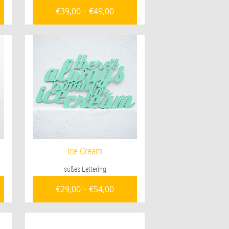
€
39,00
–
€
49,00
Ice Cream
süßes Lettering
€
29,00
–
€
54,00