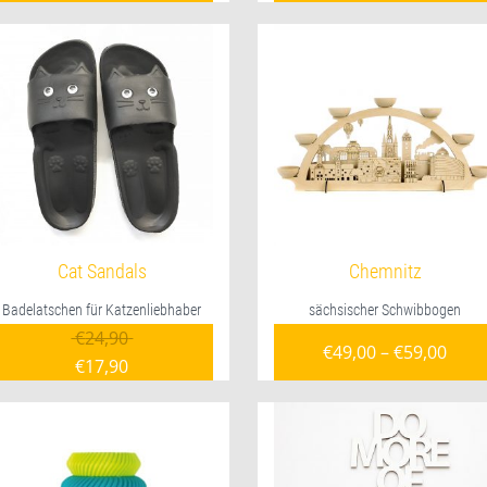
Cat Sandals
Chemnitz
Badelatschen für Katzenliebhaber
sächsischer Schwibbogen
Ursprünglicher Preis war: €24,90
€
24,90
€
49,00
–
€
59,00
€
17,90
Aktueller Preis ist: €17,90.