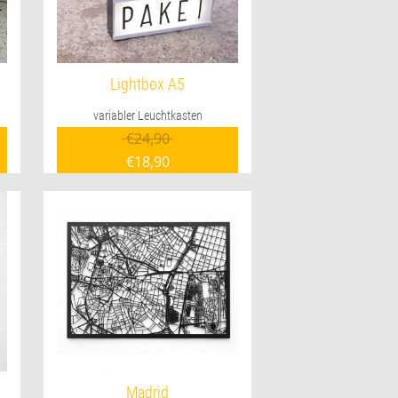
Lightbox A5
variabler Leuchtkasten
licher Preis war: €39,90
Ursprünglicher Preis war: €24,90
€
24,90
€
18,90
is ist: €19,90.
Aktueller Preis ist: €18,90.
Madrid