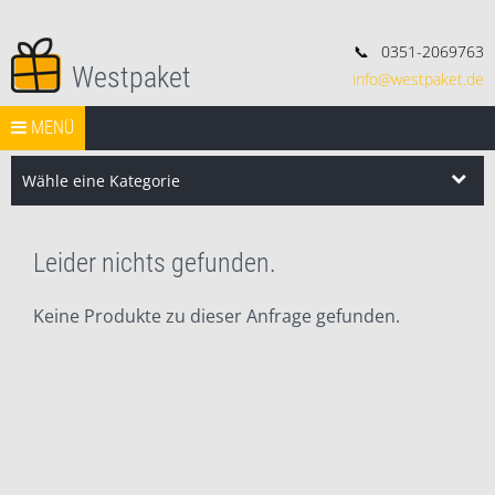
📞
0351-2069763
Westpaket
info@westpaket.de
Deko, Geschenke und Konsorten.
Springe zum Inhalt
START
MENÜ
VERSAND
WIDERRUF
IMPRESSUM
AGB
Search Butt
Search
for:
Wähle eine Kategorie
Leider nichts gefunden.
Keine Produkte zu dieser Anfrage gefunden.