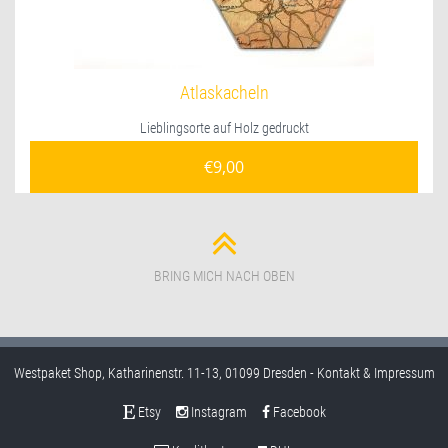
Atlaskacheln
Lieblingsorte auf Holz gedruckt
€
9,00
BRING MICH NACH OBEN
Westpaket Shop, Katharinenstr. 11-13, 01099 Dresden -
Kontakt & Impressum
Etsy
Instagram
Facebook