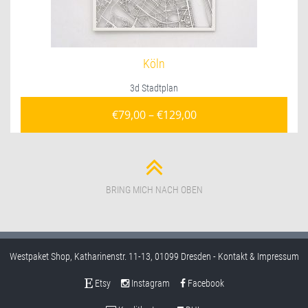
Köln
3d Stadtplan
€
79,00
–
€
129,00
BRING MICH NACH OBEN
Westpaket Shop, Katharinenstr. 11-13, 01099 Dresden -
Kontakt & Impressum
Etsy
Instagram
Facebook