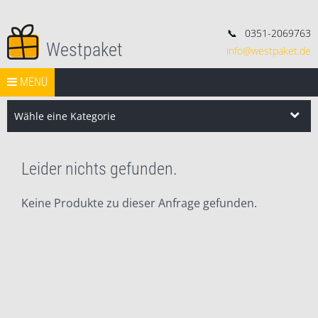
📞
0351-2069763
Westpaket
info@westpaket.de
Deko, Geschenke und Konsorten.
Springe zum Inhalt
START
MENÜ
VERSAND
WIDERRUF
IMPRESSUM
AGB
Search Butt
Search
for:
Wähle eine Kategorie
Leider nichts gefunden.
Keine Produkte zu dieser Anfrage gefunden.