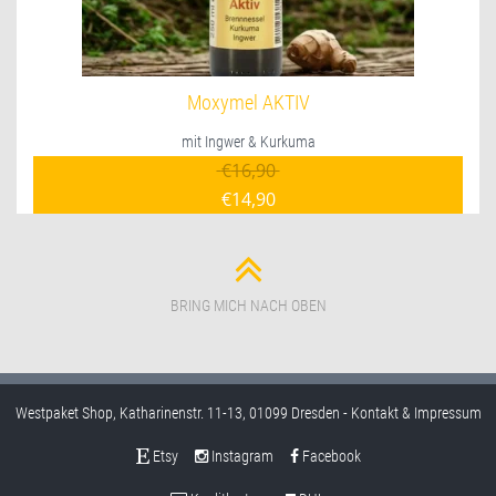
Moxymel AKTIV
mit Ingwer & Kurkuma
Ursprünglicher Preis war:
€
16,90
€
14,90
Aktueller Preis ist: €14,90.
BRING MICH NACH OBEN
Westpaket Shop, Katharinenstr. 11-13, 01099 Dresden -
Kontakt & Impressum
Etsy
Instagram
Facebook