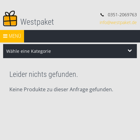
📞
0351-2069763
Westpaket
info@westpaket.de
Deko, Geschenke und Konsorten.
Springe zum Inhalt
START
MENÜ
VERSAND
WIDERRUF
IMPRESSUM
AGB
Search Butt
Search
for:
Wähle eine Kategorie
Leider nichts gefunden.
Keine Produkte zu dieser Anfrage gefunden.