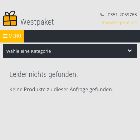
📞
0351-2069763
Westpaket
info@westpaket.de
Deko, Geschenke und Konsorten.
Springe zum Inhalt
START
MENÜ
VERSAND
WIDERRUF
IMPRESSUM
AGB
Search Butt
Search
for:
Wähle eine Kategorie
Leider nichts gefunden.
Keine Produkte zu dieser Anfrage gefunden.