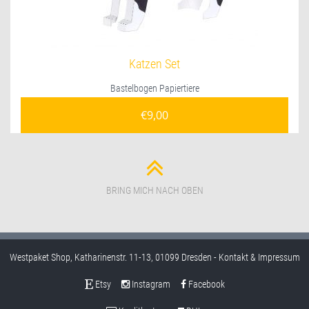
Katzen Set
Bastelbogen Papiertiere
€
9,00
BRING MICH NACH OBEN
Westpaket Shop, Katharinenstr. 11-13, 01099 Dresden -
Kontakt & Impressum
Etsy
Instagram
Facebook