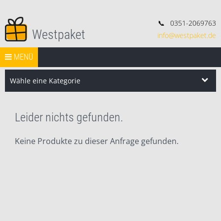
📞
0351-2069763
Westpaket
info@westpaket.de
Deko, Geschenke und Konsorten.
Springe zum Inhalt
START
MENÜ
VERSAND
WIDERRUF
IMPRESSUM
AGB
Search Butt
Search
for:
Wähle eine Kategorie
Leider nichts gefunden.
Keine Produkte zu dieser Anfrage gefunden.