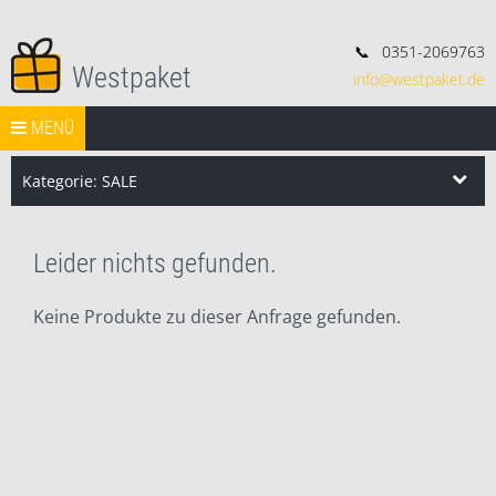
📞
0351-2069763
Westpaket
info@westpaket.de
Deko, Geschenke und Konsorten.
Springe zum Inhalt
START
MENÜ
VERSAND
WIDERRUF
IMPRESSUM
AGB
Search Butt
Search
for:
Kategorie: SALE
Leider nichts gefunden.
Keine Produkte zu dieser Anfrage gefunden.