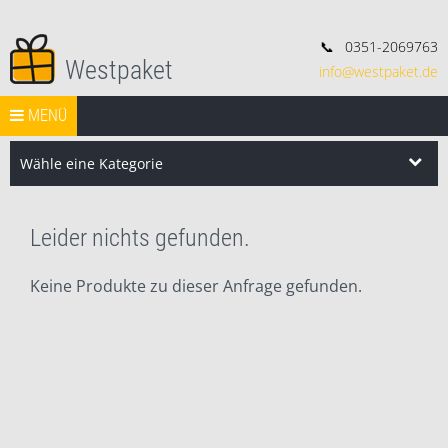
📞
0351-2069763
Westpaket
info@westpaket.de
Deko, Geschenke und Konsorten.
Springe zum Inhalt
START
MENÜ
VERSAND
WIDERRUF
IMPRESSUM
AGB
Search Butt
Search
for:
Wähle eine Kategorie
Leider nichts gefunden.
Keine Produkte zu dieser Anfrage gefunden.