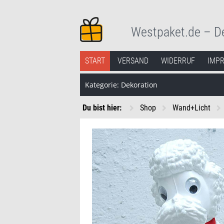
Westpaket.de – D
Deko, Geschenke und Konsorten.
Springe zum Inhalt
START
VERSAND
WIDERRUF
IMP
Kategorie: Dekoration
Du bist hier:
Shop
Wand+Licht