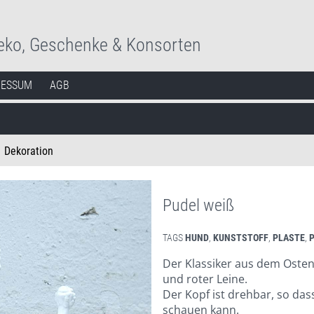
eko, Geschenke & Konsorten
RESSUM
AGB
Dekoration
Pudel weiß
TAGS
HUND
,
KUNSTSTOFF
,
PLASTE
,
Der Klassiker aus dem Osten:
und roter Leine.
Der Kopf ist drehbar, so das
schauen kann.