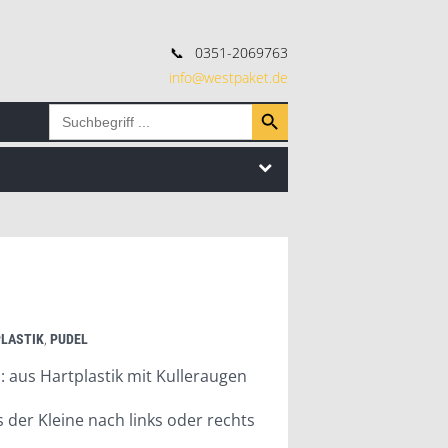
📞
0351-2069763
info@westpaket.de
Search Button
Search
for:
PLASTIK
,
PUDEL
 aus Hartplastik mit Kulleraugen
s der Kleine nach links oder rechts