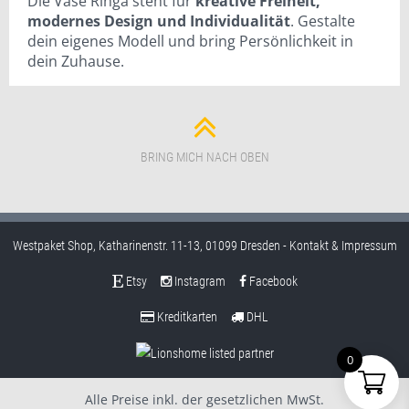
Die Vase Ringa steht für
kreative Freiheit,
modernes Design und Individualität
. Gestalte
dein eigenes Modell und bring Persönlichkeit in
dein Zuhause.
BRING MICH NACH OBEN
Westpaket Shop, Katharinenstr. 11-13, 01099 Dresden -
Kontakt & Impressum
Etsy
Instagram
Facebook
Kreditkarten
DHL
0
Alle Preise inkl. der gesetzlichen MwSt.