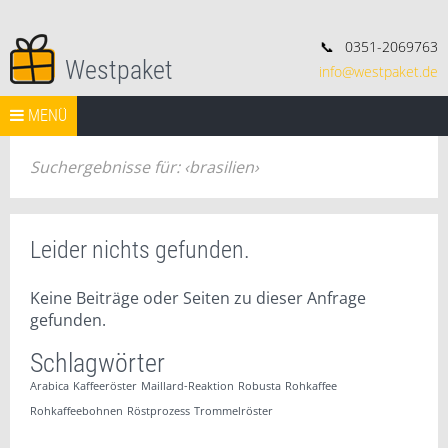
📞
0351-2069763
Westpaket
info@westpaket.de
Deko, Geschenke und Konsorten.
Springe zum Inhalt
START
MENÜ
VERSAND
WIDERRUF
IMPRESSUM
AGB
Search Butt
Search
for:
Suchergebnisse für:
brasilien
Leider nichts gefunden.
Keine Beiträge oder Seiten zu dieser Anfrage
gefunden.
Schlagwörter
Arabica
Kaffeeröster
Maillard-Reaktion
Robusta
Rohkaffee
Rohkaffeebohnen
Röstprozess
Trommelröster